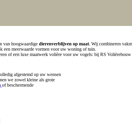
uwen van hoogwaardige
dierenverblijven op maat
. Wij combineren vakman
 ook een meerwaarde vormen voor uw woning of tuin.
ieren of een luxe maatwerk volière voor uw vogels: bij RS Volièrebouw
volledig afgestemd op uw wensen
nen we zowel kleine als grote
n
of beschermende
t