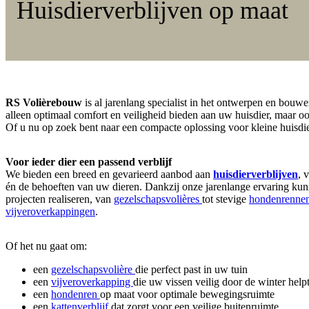
Huisdierverblijven op maat
RS Volièrebouw
is al jarenlang specialist in het ontwerpen en bo
alleen optimaal comfort en veiligheid bieden aan uw huisdier, maar
Of u nu op zoek bent naar een compacte oplossing voor kleine huisd
Voor ieder dier een passend verblijf
We bieden een breed en gevarieerd aanbod aan
huisdierverblijven
, 
én de behoeften van uw dieren. Dankzij onze jarenlange ervaring kun
projecten realiseren, van
gezelschapsvolières
tot stevige
hondenrenne
vijveroverkappingen
.
Of het nu gaat om:
een
gezelschapsvolière
die perfect past in uw tuin
een
vijveroverkapping
die uw vissen veilig door de winter help
een
hondenren
op maat voor optimale bewegingsruimte
een
kattenverblijf
dat zorgt voor een veilige buitenruimte